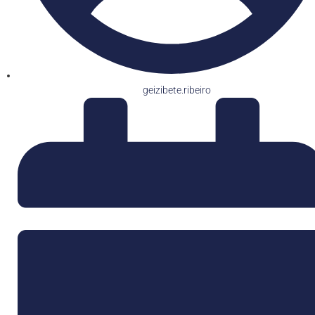
geizibete.ribeiro